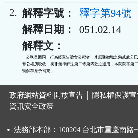
2.
解釋字號：
釋字第94號
解釋日期：
051.02.14
解釋文：
    公務員因同一行為經宣告褫奪公權者，其應受撤職之懲戒處分已
奪公權所吸收，初非無律師法第二條第四款之適用，本院院字第二
號解釋應予補充。
:
政府網站資料開放宣告
│
隱私權保護宣
資訊安全政策
法務部本部：100204 台北市重慶南路一