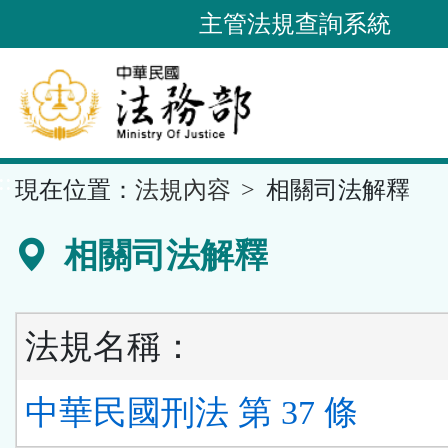
跳
主管法規查詢系統
到
主
要
內
容
::
現在位置：
法規內容
相關司法解釋
區
塊
相關司法解釋
法規名稱：
中華民國刑法 第 37 條