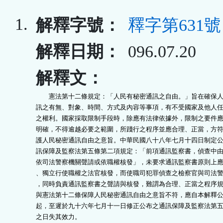
1.
解釋字號：
釋字第631號
解釋日期：
096.07.20
解釋文：
　　憲法第十二條規定：「人民有秘密通訊之自由。」旨在確保人
訊之有無、對象、時間、方式及內容等事項，有不受國家及他人任
之權利。國家採取限制手段時，除應有法律依據外，限制之要件應
明確，不得逾越必要之範圍，所踐行之程序並應合理、正當，方符
護人民秘密通訊自由之意旨。中華民國八十八年七月十四日制定公
訊保障及監察法第五條第二項規定：「前項通訊監察書，偵查中由
依司法警察機關聲請或依職權核發」，未要求通訊監察書原則上應
、獨立行使職權之法官核發，而使職司犯罪偵查之檢察官與司法警
，同時負責通訊監察書之聲請與核發，難謂為合理、正當之程序規
與憲法第十二條保障人民秘密通訊自由之意旨不符，應自本解釋公
起，至遲於九十六年七月十一日修正公布之通訊保障及監察法第五
之日失其效力。