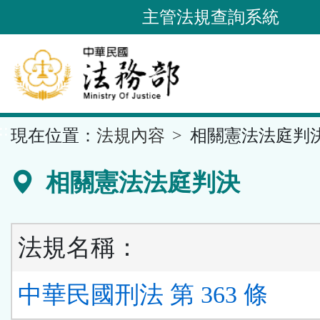
跳
主管法規查詢系統
到
主
要
內
容
::
現在位置：
法規內容
相關憲法法庭判
區
塊
相關憲法法庭判決
法規名稱：
中華民國刑法 第 363 條