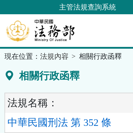
跳
主管法規查詢系統
到
主
要
內
容
::
現在位置：
法規內容
相關行政函釋
區
塊
相關行政函釋
法規名稱：
中華民國刑法 第 352 條