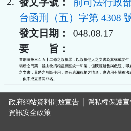
2.
發文字號：
前司法行政部
台函刑（五）字第 4308 
發文日期：
048.08.17
要 旨：
查刑法第三百五十二條之毀損罪，以毀損他人之文書為其構成要件，
場所之門票，雖由稅捐稽征機關統一印製，但既經發售與戲院，即屬
之文書，其將之剪斷使用，除有逃漏稅捐之情形，應適用有關稅法處
，似不成立首開罪名。
:
政府網站資料開放宣告
│
隱私權保護宣
資訊安全政策