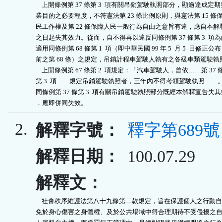
    上開條例第 37 條第 3  項有關吊銷駕駛執照部分，顯逾達成定期
業目的之必要程度，不符憲法第 23 條比例原則，與憲法第 15 條保
民工作權及第 22 條保障人民一般行為自由之意旨有違，應自本解釋
之日起失其效力。從而，自不得再以違反同條例第 37 條第 3  項為
適用同條例第 68 條第 1  項（即中華民國 99 年 5  月 5  日修正公布

前之第 68 條）之規定，吊銷計程車駕駛人執有之各級車類駕駛執照
    上開條例第 67 條第 2  項規定：「汽車駕駛人，曾依……第 37 條
第 3  項……規定吊銷駕駛執照者，三年內不得考領駕駛執照……。
同條例第 37 條第 3  項有關吊銷駕駛執照部分既經本解釋宣告失其
，應即併同失效。
2.
解釋字號：
釋字第689號
解釋日期：
100.07.29
解釋文：
    社會秩序維護法第八十九條第二款規定，旨在保護個人之行動自
免於身心傷害之身體權、及於公共場域中得合理期待不受侵擾之自