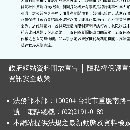
人資料自主權，而處罰無正當理由，且經勸阻後仍繼續跟追之行為
律明確性原則尚無牴觸。新聞採訪者於有事實足認特定事件屬大眾
並具一定公益性之事務，而具有新聞價值，如須以跟追方式進行採
跟追倘依社會通念認非不能容忍者，即具正當理由，而不在首開規
之列。於此範圍內，首開規定縱有限制新聞採訪行為，其限制並未
符合比例原則，與憲法第十一條保障新聞採訪自由及第十五條保障
作權之意旨尚無牴觸。又系爭規定以警察機關為裁罰機關，亦難謂
法律程序原則有違。
:
政府網站資料開放宣告
│
隱私權保護宣
資訊安全政策
法務部本部：100204 台北市重慶南路一
號 電話總機：(02)2191-0189
本網站提供法規之最新動態及資料檢