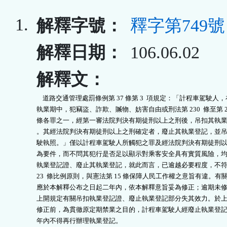
1.
解釋字號：
釋字第749號
解釋日期：
106.06.02
解釋文：
    道路交通管理處罰條例第 37 條第 3  項規定：「計程車駕駛人，
執業期中，犯竊盜、詐欺、贓物、妨害自由或刑法第 230  條至第 23
條各罪之一，經第一審法院判決有期徒刑以上之刑後，吊扣其執業
。其經法院判決有期徒刑以上之刑確定者，廢止其執業登記，並吊
駛執照。」僅以計程車駕駛人所觸犯之罪及經法院判決有期徒刑以
為要件，而不問其犯行是否足以顯示對乘客安全具有實質風險，均
執業登記證、廢止其執業登記，就此而言，已逾越必要程度，不符
23  條比例原則，與憲法第 15 條保障人民工作權之意旨有違。有關
應於本解釋公布之日起二年內，依本解釋意旨妥為修正；逾期未修
上開規定有關吊扣執業登記證、廢止執業登記部分失其效力。於上
修正前，為貫徹原定期禁業之目的，計程車駕駛人經廢止執業登記
年內不得再行辦理執業登記。
