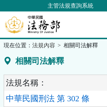
跳
主管法規查詢系統
到
主
要
內
容
::
現在位置：
法規內容
相關司法解釋
區
塊
相關司法解釋
法規名稱：
中華民國刑法 第 302 條