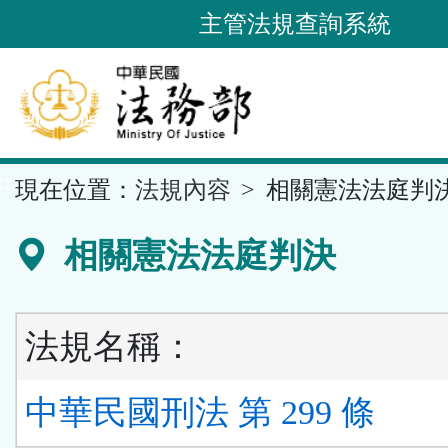
跳
主管法規查詢系統
到
主
要
內
容
::
現在位置：
法規內容
相關憲法法庭判
區
塊
相關憲法法庭判決
法規名稱：
中華民國刑法 第 299 條