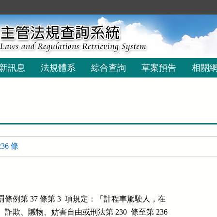
新訊息
法規體系
綜合查詢
草案預告
相關
36 條
處罰條例第 37 條第 3  項規定：「計程車駕駛人，在

欺、贓物、妨害自由或刑法第 230  條至第 236
