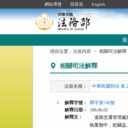
跳
:::
網站導覽
回首頁
English
到
主
要
內
容
區
最
塊
:::
現在位置：
法規內容
相關司法解釋
相關司法解釋
法規名稱：
中華民國刑法 第 2
1.
解釋字號：
釋字第749號
解釋日期：
106.06.02
解釋文：
    道路交通管理
執業期中，犯竊盜、詐