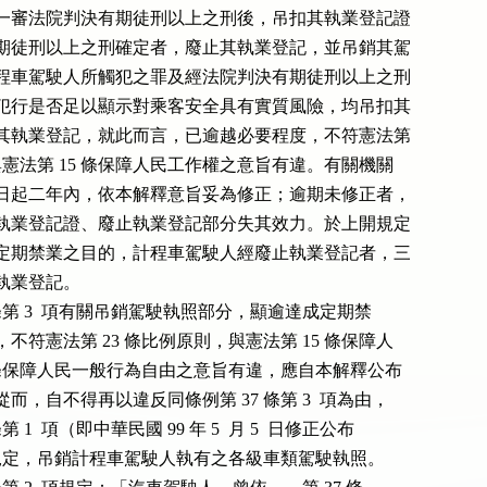
一審法院判決有期徒刑以上之刑後，吊扣其執業登記證

期徒刑以上之刑確定者，廢止其執業登記，並吊銷其駕

程車駕駛人所觸犯之罪及經法院判決有期徒刑以上之刑

犯行是否足以顯示對乘客安全具有實質風險，均吊扣其

其執業登記，就此而言，已逾越必要程度，不符憲法第

，與憲法第 15 條保障人民工作權之意旨有違。有關機關

日起二年內，依本解釋意旨妥為修正；逾期未修正者，

執業登記證、廢止執業登記部分失其效力。於上開規定

定期禁業之目的，計程車駕駛人經廢止執業登記者，三

業登記。

37 條第 3  項有關吊銷駕駛執照部分，顯逾達成定期禁

不符憲法第 23 條比例原則，與憲法第 15 條保障人

 條保障人民一般行為自由之意旨有違，應自本解釋公布

，自不得再以違反同條例第 37 條第 3  項為由，

 1  項（即中華民國 99 年 5  月 5  日修正公布

之規定，吊銷計程車駕駛人執有之各級車類駕駛執照。
