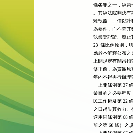
條各罪之一，經第
。其經法院判決有
駛執照。」僅以計
為要件，而不問其
執業登記證、廢止
23  條比例原則
應於本解釋公布之
上開規定有關吊扣
修正前，為貫徹原
年內不得再行辦理執
    上開條例第 
業目的之必要程度，
民工作權及第 22
之日起失其效力。從而
適用同條例第 68 條第
前之第 68 條）