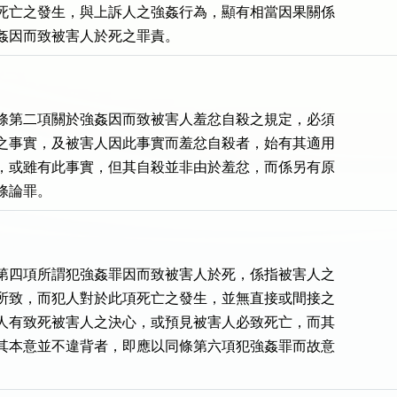
死亡之發生，與上訴人之強姦行為，顯有相當因果關係

姦因而致被害人於死之罪責。 
條第二項關於強姦因而致被害人羞忿自殺之規定，必須

之事實，及被害人因此事實而羞忿自殺者，始有其適用

，或雖有此事實，但其自殺並非由於羞忿，而係另有原

條論罪。 
第四項所謂犯強姦罪因而致被害人於死，係指被害人之

所致，而犯人對於此項死亡之發生，並無直接或間接之

人有致死被害人之決心，或預見被害人必致死亡，而其

其本意並不違背者，即應以同條第六項犯強姦罪而故意
