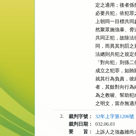
定之適用；後者係
必要共犯」依犯罪
上朝同一目標共同
然聚眾施強暴、脅
共同正犯，故除法
同，而異其刑罰之
法總則共犯之規定
「對向犯」則係二
成立之犯罪，如賄
就其行為負責，彼
者，其餘對向行為
為之教唆、幫助犯
之明文，當亦無適
2.
裁判字號：
32年上字第1206號
裁判日期：
032.06.03
要 旨：
上訴人之強姦雖尚