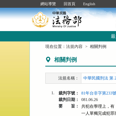
跳
:::
網站導覽
回首頁
English
到
主
要
內
容
區
最
塊
:::
現在位置：
法規內容
相關判例
相關判例
法規名稱：
中華民國刑法 第 2
1.
裁判字號：
81年台非字第233
裁判日期：
081.06.26
要 旨：
共犯在學理上，有
一人單獨完成犯罪