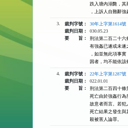
跌入塘內溺斃，其
，上訴人自難辭強
3.
裁判字號：
30年上字第1614號
裁判日期：
030.05.23
要 旨：
刑法第二百二十六
有強姦已遂或未遂
，如並無此項事實
因者，均不能依該
4.
裁判字號：
22年上字第1287號
裁判日期：
022.01.01
要 旨：
刑法第二百四十條
死亡由於強姦行為
故意者而言。若犯
死亡結果之發生與
殺被害人論罪。