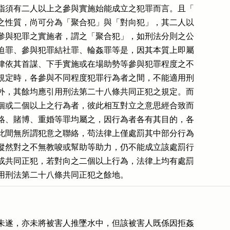
指須有二人以上之參與實施始能成立之犯罪而言。且「

之性質，尚可分為「聚合犯」與「對向犯」，其二人以

參與犯罪之實施者，謂之「聚合犯」，如刑法分則之公

迫罪、參與犯罪結社罪、輪姦罪等是，因其本質上即屬

律依其首謀、下手實施或在場助勢等參與犯罪程度之不

規定時，各參與不同程度犯罪行為者之間，不能適用刑

外，其餘均應引用刑法第二十八條共同正犯之規定。而

個或二個以上之行為者，彼此相互對立之意思經合致而

賂、賭博、重婚等罪均屬之，因行為者各有其目的，各

此間無所謂犯意之聯絡，苟法律上僅處罰其中部分行為

縱然對之不無教唆或幫助等助力，仍不能成立該處罰行

或共同正犯，若對向之二個以上行為，法律上均有處罰

用刑法第二十八條共同正犯之餘地。
未遂，亦未將被害人推墜水中，但該被害人既係因拒姦
