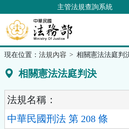
跳
主管法規查詢系統
到
主
要
內
容
::
現在位置：
法規內容
相關憲法法庭判
區
塊
相關憲法法庭判決
法規名稱：
中華民國刑法 第 208 條