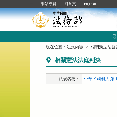
跳
:::
網站導覽
回首頁
English
到
主
要
內
容
區
最
塊
:::
現在位置：
法規內容
相關憲法法庭
相關憲法法庭判決
法規名稱：
中華民國刑法 第 1