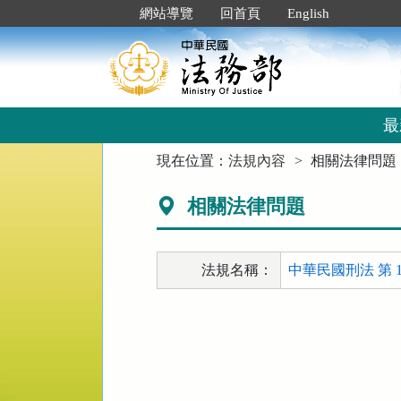
跳
:::
網站導覽
回首頁
English
到
主
要
內
容
區
最
塊
:::
現在位置：
法規內容
相關法律問題
相關法律問題
法規名稱：
中華民國刑法 第 1