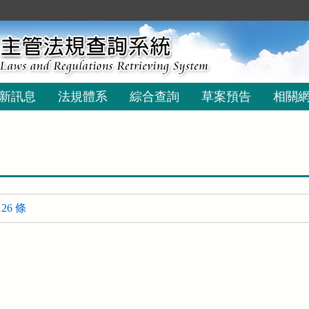
新訊息
法規體系
綜合查詢
草案預告
相關
26 條