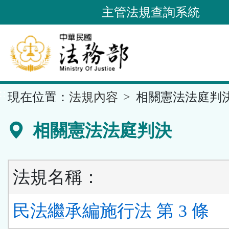
跳
主管法規查詢系統
到
主
要
內
容
::
現在位置：
法規內容
相關憲法法庭判
區
塊
相關憲法法庭判決
法規名稱：
民法繼承編施行法 第 3 條