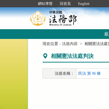
跳
:::
網站導覽
回首頁
English
到
主
要
內
容
區
最
塊
:::
現在位置：
法規內容
相關憲法法庭
相關憲法法庭判決
法規名稱：
民法 第 96 條