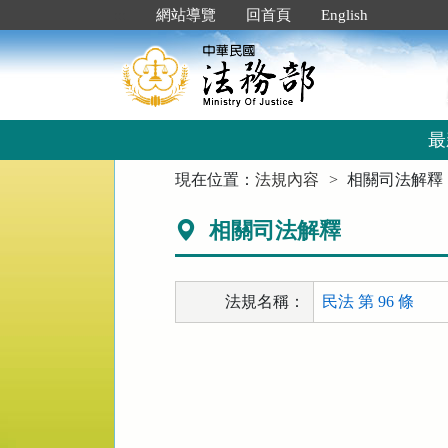
跳
:::
網站導覽
回首頁
English
到
主
要
內
容
區
最
塊
:::
現在位置：
法規內容
相關司法解釋
相關司法解釋
法規名稱：
民法 第 96 條