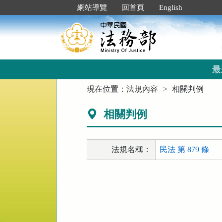
跳
:::
網站導覽
回首頁
English
到
主
要
內
容
區
最
塊
:::
現在位置：
法規內容
相關判例
相關判例
法規名稱：
民法 第 879 條