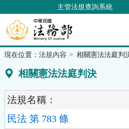
跳
主管法規查詢系統
到
主
要
內
容
::
現在位置：
法規內容
相關憲法法庭判
區
塊
相關憲法法庭判決
法規名稱：
民法 第 783 條