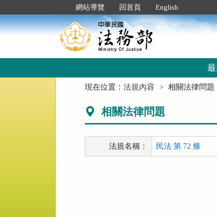
跳
:::
網站導覽
回首頁
English
到
主
要
內
容
區
最
塊
:::
現在位置：
法規內容
相關法律問題
相關法律問題
法規名稱：
民法 第 72 條