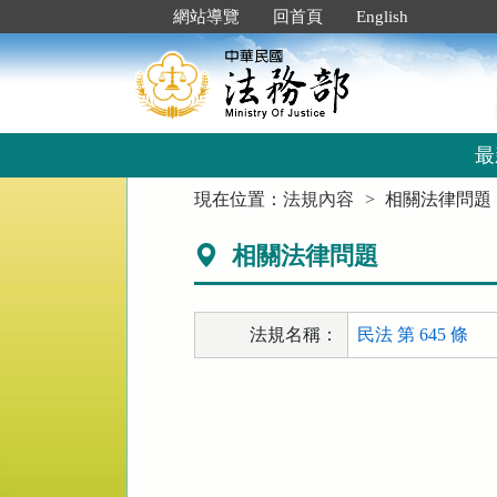
跳
:::
網站導覽
回首頁
English
到
主
要
內
容
區
最
塊
:::
現在位置：
法規內容
相關法律問題
相關法律問題
法規名稱：
民法 第 645 條