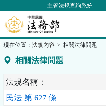
跳
主管法規查詢系統
到
主
要
內
容
::
現在位置：
法規內容
相關法律問題
區
塊
相關法律問題
法規名稱：
民法 第 627 條