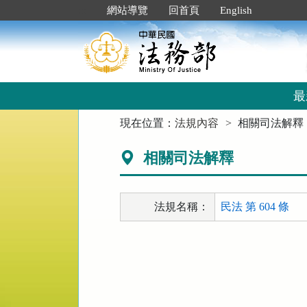
跳
:::
網站導覽
回首頁
English
到
主
要
內
容
區
最
塊
:::
現在位置：
法規內容
相關司法解釋
相關司法解釋
法規名稱：
民法 第 604 條