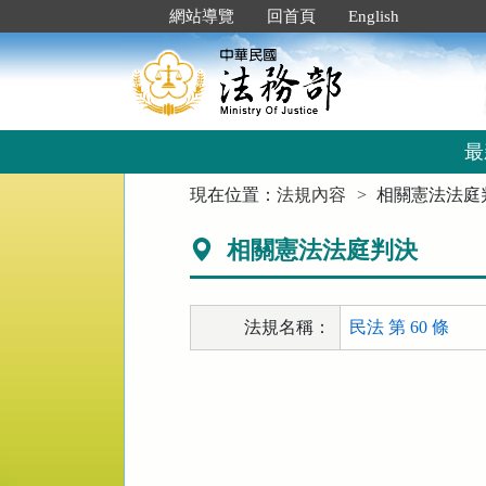
跳
:::
網站導覽
回首頁
English
到
主
要
內
容
區
最
塊
:::
現在位置：
法規內容
相關憲法法庭
相關憲法法庭判決
法規名稱：
民法 第 60 條