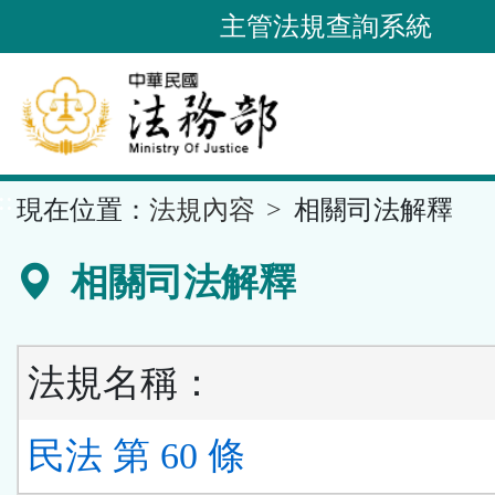
跳
主管法規查詢系統
到
主
要
內
容
::
現在位置：
法規內容
相關司法解釋
區
塊
相關司法解釋
法規名稱：
民法 第 60 條