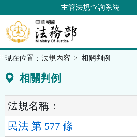
跳
主管法規查詢系統
到
主
要
內
容
::
現在位置：
法規內容
相關判例
區
塊
相關判例
法規名稱：
民法 第 577 條