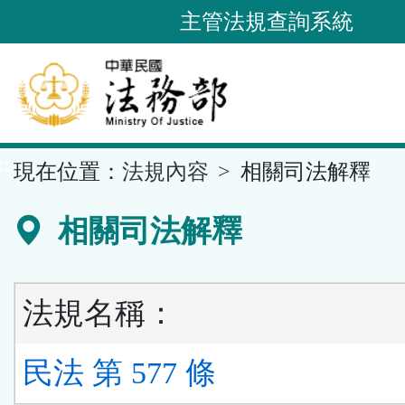
跳
主管法規查詢系統
到
主
要
內
容
::
現在位置：
法規內容
相關司法解釋
區
塊
相關司法解釋
法規名稱：
民法 第 577 條