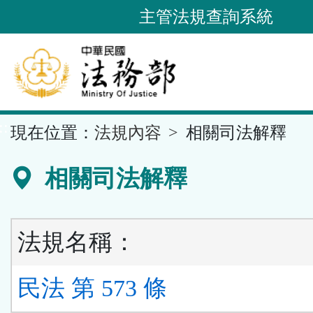
跳
主管法規查詢系統
到
主
要
內
容
::
現在位置：
法規內容
相關司法解釋
區
塊
相關司法解釋
法規名稱：
民法 第 573 條