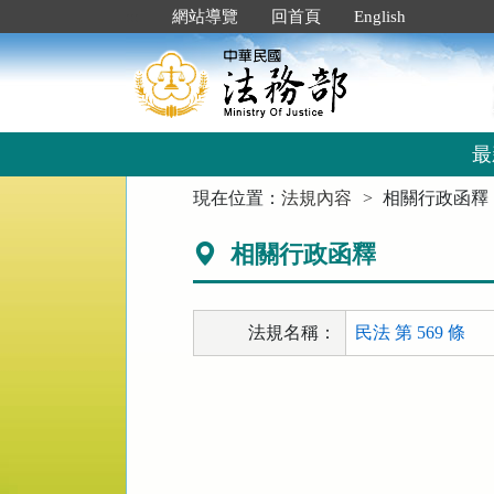
跳
:::
網站導覽
回首頁
English
到
主
要
內
容
區
最
塊
:::
現在位置：
法規內容
相關行政函釋
相關行政函釋
法規名稱：
民法 第 569 條