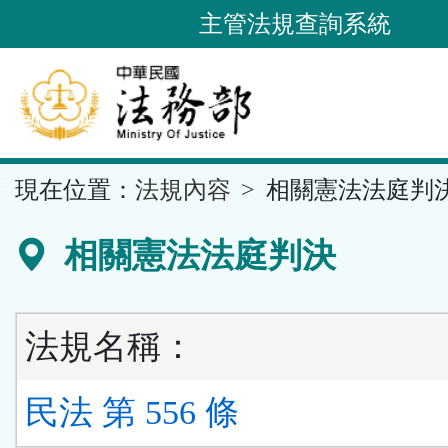
跳
主管法規查詢系統
到
主
要
內
容
::
現在位置：
法規內容
相關憲法法庭判
區
塊
相關憲法法庭判決
法規名稱：
民法 第 556 條