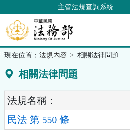
跳
主管法規查詢系統
到
主
要
內
容
::
現在位置：
法規內容
相關法律問題
區
塊
相關法律問題
法規名稱：
民法 第 550 條