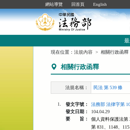
跳
:::
網站導覽
回首頁
English
到
主
要
內
容
區
最
塊
:::
現在位置：
法規內容
相關行政函釋
相關行政函釋
法規名稱：
民法 第 539 條
1.
發文字號：
法務部 法律字第 104
發文日期：
104.04.29
要 旨：
個人資料保護法第 
第 831、1148