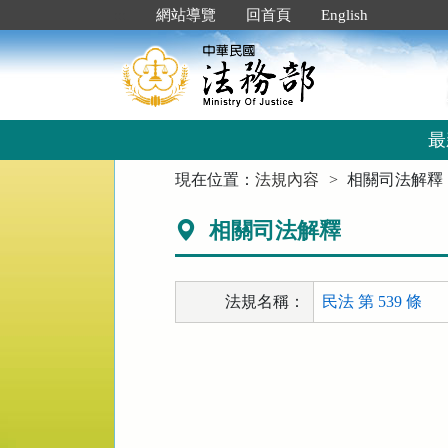
跳
:::
網站導覽
回首頁
English
到
主
要
內
容
區
最
塊
:::
現在位置：
法規內容
相關司法解釋
相關司法解釋
法規名稱：
民法 第 539 條