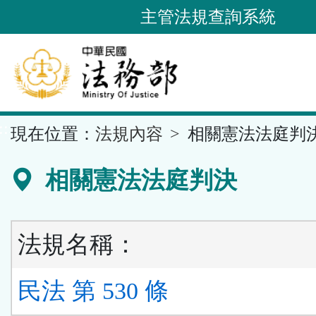
跳
主管法規查詢系統
到
主
要
內
容
::
現在位置：
法規內容
相關憲法法庭判
區
塊
相關憲法法庭判決
法規名稱：
民法 第 530 條