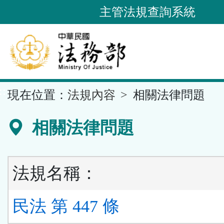
跳
主管法規查詢系統
到
主
要
內
容
::
現在位置：
法規內容
相關法律問題
區
塊
相關法律問題
法規名稱：
民法 第 447 條