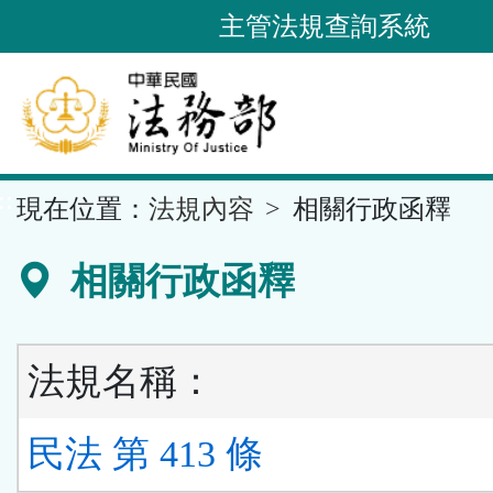
跳
主管法規查詢系統
到
主
要
內
容
::
現在位置：
法規內容
相關行政函釋
區
塊
相關行政函釋
法規名稱：
民法 第 413 條