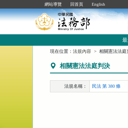
跳
:::
網站導覽
回首頁
English
到
主
要
內
容
區
最
塊
:::
現在位置：
法規內容
相關憲法法庭
相關憲法法庭判決
法規名稱：
民法 第 380 條