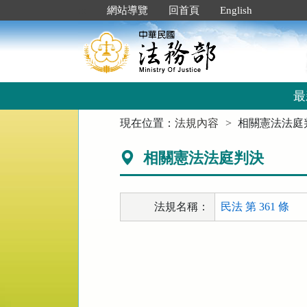
跳
:::
網站導覽
回首頁
English
到
主
要
內
容
區
最
塊
:::
現在位置：
法規內容
相關憲法法庭
相關憲法法庭判決
法規名稱：
民法 第 361 條