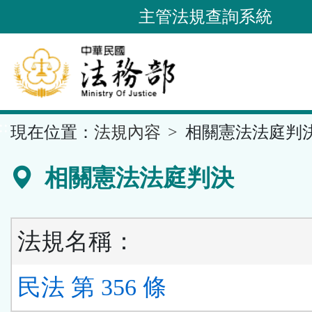
跳
主管法規查詢系統
到
主
要
內
容
::
現在位置：
法規內容
相關憲法法庭判
區
塊
相關憲法法庭判決
法規名稱：
民法 第 356 條