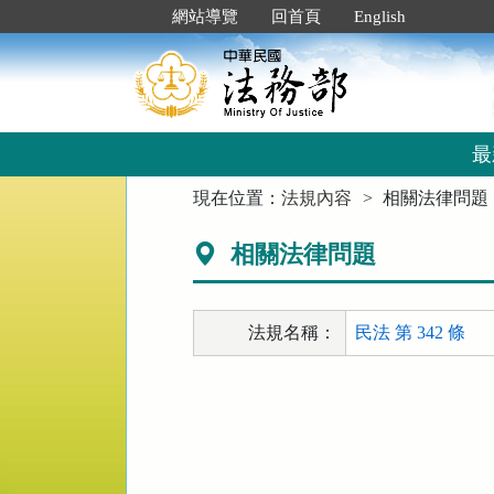
跳
:::
網站導覽
回首頁
English
到
主
要
內
容
區
最
塊
:::
現在位置：
法規內容
相關法律問題
相關法律問題
法規名稱：
民法 第 342 條