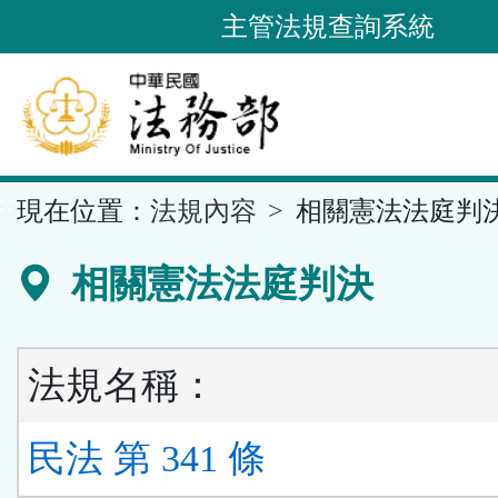
跳
主管法規查詢系統
到
主
要
內
容
::
現在位置：
法規內容
相關憲法法庭判
區
塊
相關憲法法庭判決
法規名稱：
民法 第 341 條