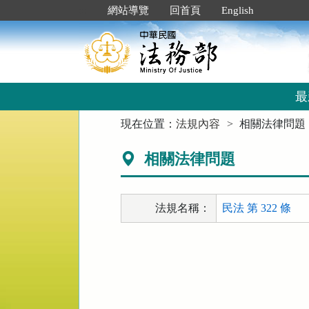
跳
:::
網站導覽
回首頁
English
到
主
要
內
容
區
最
塊
:::
現在位置：
法規內容
相關法律問題
相關法律問題
法規名稱：
民法 第 322 條