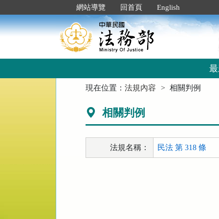
跳
:::
網站導覽
回首頁
English
到
主
要
內
容
區
最
塊
:::
現在位置：
法規內容
相關判例
相關判例
法規名稱：
民法 第 318 條