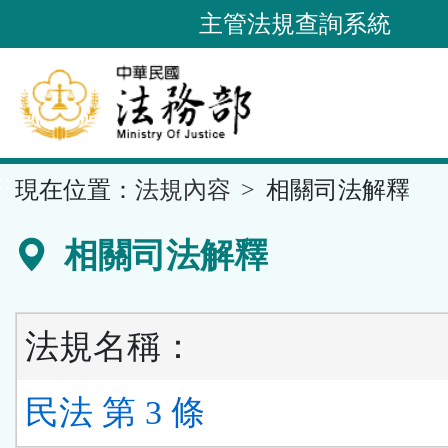
跳
主管法規查詢系統
到
主
要
內
容
::
現在位置：
法規內容
相關司法解釋
區
塊
相關司法解釋
法規名稱：
民法 第 3 條