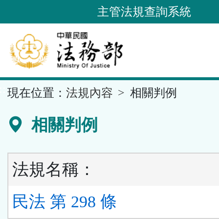
跳
主管法規查詢系統
到
主
要
內
容
::
現在位置：
法規內容
相關判例
區
塊
相關判例
法規名稱：
民法 第 298 條