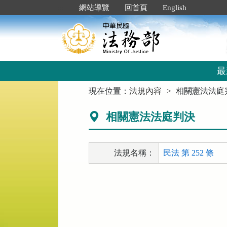
跳
:::
網站導覽
回首頁
English
到
主
要
內
容
區
最
塊
:::
現在位置：
法規內容
相關憲法法庭
相關憲法法庭判決
法規名稱：
民法 第 252 條