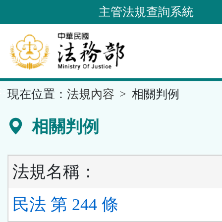
跳
主管法規查詢系統
到
主
要
內
容
::
現在位置：
法規內容
相關判例
區
塊
相關判例
法規名稱：
民法 第 244 條