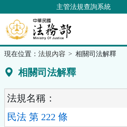
跳
主管法規查詢系統
到
主
要
內
容
::
現在位置：
法規內容
相關司法解釋
區
塊
相關司法解釋
法規名稱：
民法 第 222 條