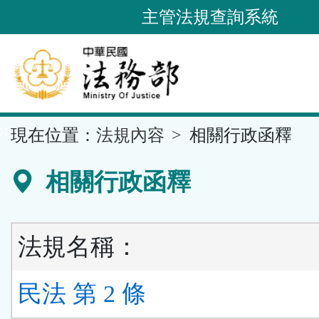
跳
主管法規查詢系統
到
主
要
內
容
::
現在位置：
法規內容
相關行政函釋
區
塊
相關行政函釋
法規名稱：
民法 第 2 條