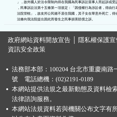
」，故外國人於法令限制內得在我國為民事訴訟當事人而起訴或受訴
，民事訴訟法第十五條第一項規定：「因侵權行為涉訟者，得由行為
法院管轄」，故友邦公民雖不居住我國，其子女在華意外死亡，得依
法條向我法院提出因此而發生之民事損害賠償之訴。
:
政府網站資料開放宣告
│
隱私權保護宣
資訊安全政策
法務部本部：100204 台北市重慶南路一
號 電話總機：(02)2191-0189
本網站提供法規之最新動態及資料檢
法律諮詢服務。
本網站法規資料若與機關公布文字有