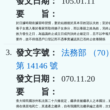
發文日期：
105.01.11
要 旨：
於日據時期依據當時習慣，妻於結婚後於其本宗姓冠以夫姓；至於收
養子女應入養於養家而取得嫡子女身分，而以養親之姓為姓，另終止
效力發生之日，為協議終止成立日或判決終止確定日，且不以申報戶
要件，故不得僅憑戶口登記而不憑事實遽認其已否終止收養關係
3.
發文字號：
法務部 （7
第 14146 號
發文日期：
070.11.20
要 旨：
查大韓民國涉外私法第二十六條規定，繼承依被繼承人之本國法，旅
僑在僑居地死亡，其遺產之繼承，自有我國民法繼承編之適用，次查