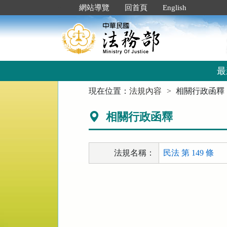
跳
:::
網站導覽
回首頁
English
到
主
要
內
容
區
最
塊
:::
現在位置：
法規內容
相關行政函釋
相關行政函釋
法規名稱：
民法 第 149 條