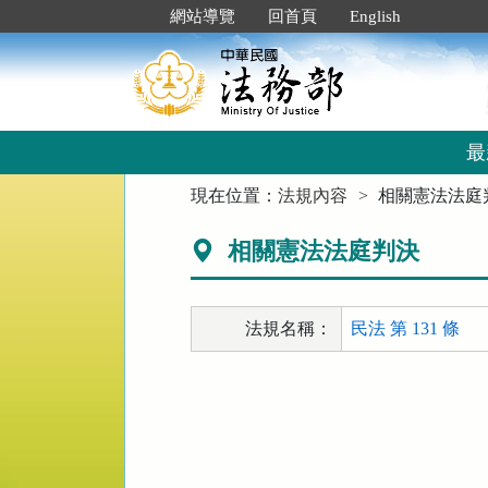
跳
:::
網站導覽
回首頁
English
到
主
要
內
容
區
最
塊
:::
現在位置：
法規內容
相關憲法法庭
相關憲法法庭判決
法規名稱：
民法 第 131 條