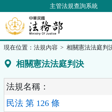
跳
主管法規查詢系統
到
主
要
內
容
::
現在位置：
法規內容
相關憲法法庭判
區
塊
相關憲法法庭判決
法規名稱：
民法 第 126 條