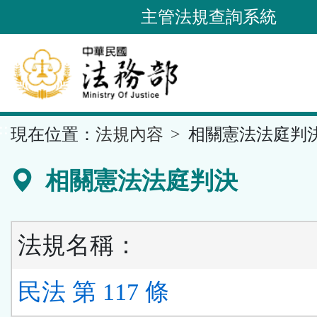
跳
主管法規查詢系統
到
主
要
內
容
::
現在位置：
法規內容
相關憲法法庭判
區
塊
相關憲法法庭判決
法規名稱：
民法 第 117 條