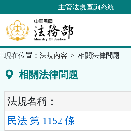
跳
主管法規查詢系統
到
主
要
內
容
::
現在位置：
法規內容
相關法律問題
區
塊
相關法律問題
法規名稱：
民法 第 1152 條